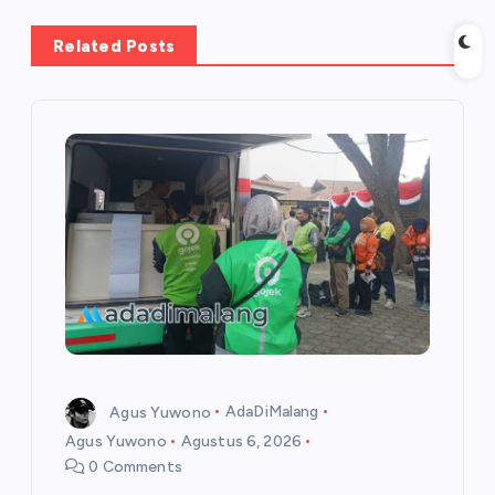
a
Related Posts
s
i
p
o
s
Agus Yuwono
AdaDiMalang
Agus Yuwono
Agustus 6, 2026
0 Comments