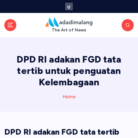
S
k
i
p
The Art of News
t
o
c
o
DPD RI adakan FGD tata
n
t
tertib untuk penguatan
e
Kelembagaan
n
t
Home
DPD RI adakan FGD tata tertib