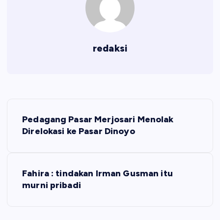
redaksi
N
Pedagang Pasar Merjosari Menolak
a
Direlokasi ke Pasar Dinoyo
v
Fahira : tindakan Irman Gusman itu
i
murni pribadi
g