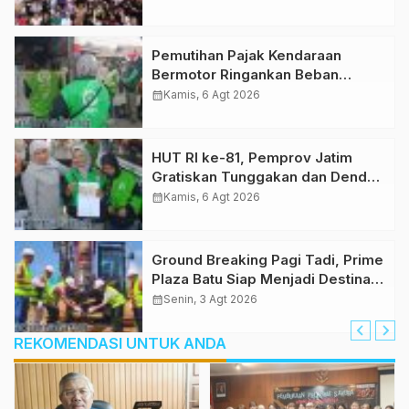
Malang Pagi Tadi
Pemutihan Pajak Kendaraan
Bermotor Ringankan Beban
Pengemudi Ojol di Malang
calendar_month
Kamis, 6 Agt 2026
HUT RI ke-81, Pemprov Jatim
Gratiskan Tunggakan dan Denda
PKB Pengemudi Ojek Online
calendar_month
Kamis, 6 Agt 2026
Ground Breaking Pagi Tadi, Prime
Plaza Batu Siap Menjadi Destinasi
Pilihan di Kota Batu
calendar_month
Senin, 3 Agt 2026
REKOMENDASI UNTUK ANDA