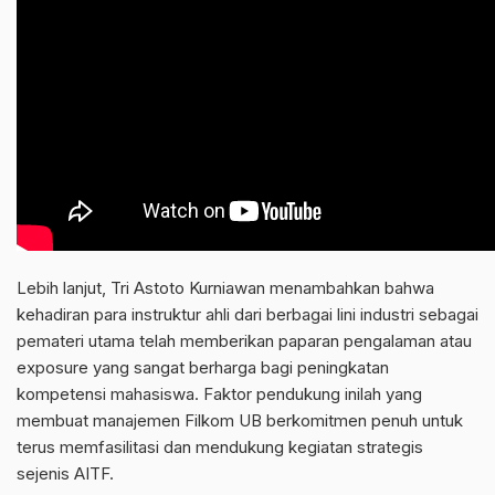
Lebih lanjut, Tri Astoto Kurniawan menambahkan bahwa
kehadiran para instruktur ahli dari berbagai lini industri sebagai
pemateri utama telah memberikan paparan pengalaman atau
exposure yang sangat berharga bagi peningkatan
kompetensi mahasiswa. Faktor pendukung inilah yang
membuat manajemen Filkom UB berkomitmen penuh untuk
terus memfasilitasi dan mendukung kegiatan strategis
sejenis AITF.