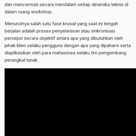
dan mencermati secara mendalam setiap dinamika teknis di
dalam ruang workshop.
Menurutnya salah satu fase krusial yang saat ini tengah
berjalan adalah proses penyelarasan atau sinkronisasi
persepsi secara objektif antara apa yang dibutuhkan oleh
pihak klien selaku pengguna dengan apa yang dipahami serta
diaplikasikan oleh para mahasiswa selaku tim pengembang
perangkat lunak.