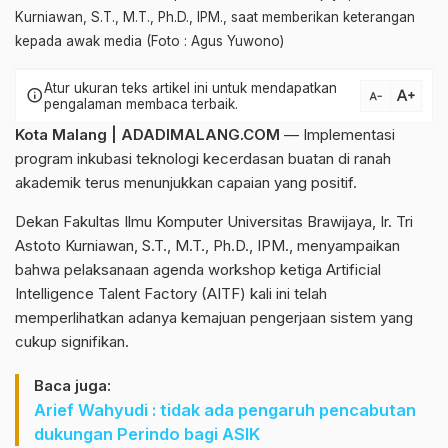
Kurniawan, S.T., M.T., Ph.D., IPM., saat memberikan keterangan
kepada awak media (Foto : Agus Yuwono)
Atur ukuran teks artikel ini untuk mendapatkan
text_increase
info
text_decrease
pengalaman membaca terbaik.
Kota Malang |
ADADIMALANG.COM
— Implementasi
program inkubasi teknologi kecerdasan buatan di ranah
akademik terus menunjukkan capaian yang positif.
Dekan Fakultas Ilmu Komputer Universitas Brawijaya, Ir. Tri
Astoto Kurniawan, S.T., M.T., Ph.D., IPM., menyampaikan
bahwa pelaksanaan agenda workshop ketiga Artificial
Intelligence Talent Factory (AITF) kali ini telah
memperlihatkan adanya kemajuan pengerjaan sistem yang
cukup signifikan.
Baca juga:
Arief Wahyudi : tidak ada pengaruh pencabutan
dukungan Perindo bagi ASIK