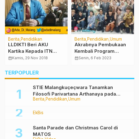
Berita
Pendidikan
Berita
Pendidikan
Umum
LLDIKTI Beri AKU
Akrabnya Pembukaan
Kartika Kepada ITN
Kembali Program
Malang
Sakura Di Kampus ABM
calendar_month
Kamis, 29 Nov 2018
calendar_month
Senin, 6 Feb 2023
Malang
TERPOPULER
STIE Malangkuçeçwara Tanamkan
Filosofi Parivartana Arthanaya pada
Berita
Pendidikan
Umum
Mahasiswa Baru
EkBis
Santa Parade dan Christmas Carol di
MATOS