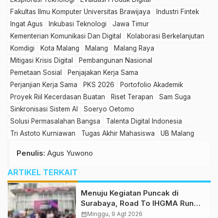
Fakultas Ilmu Komputer Universitas Brawijaya
Industri Fintek
Ingat Agus
Inkubasi Teknologi
Jawa Timur
Kementerian Komunikasi Dan Digital
Kolaborasi Berkelanjutan
Komdigi
Kota Malang
Malang
Malang Raya
Mitigasi Krisis Digital
Pembangunan Nasional
Pemetaan Sosial
Penjajakan Kerja Sama
Perjanjian Kerja Sama
PKS 2026
Portofolio Akademik
Proyek Riil Kecerdasan Buatan
Riset Terapan
Sam Suga
Sinkronisasi Sistem AI
Soeryo Oetomo
Solusi Permasalahan Bangsa
Talenta Digital Indonesia
Tri Astoto Kurniawan
Tugas Akhir Mahasiswa
UB Malang
Penulis
: Agus Yuwono
ARTIKEL TERKAIT
​Menuju Kegiatan Puncak di
Surabaya, Road To IHGMA Run
Meriah Digelar di Whiz Prime
calendar_month
Minggu, 9 Agt 2026