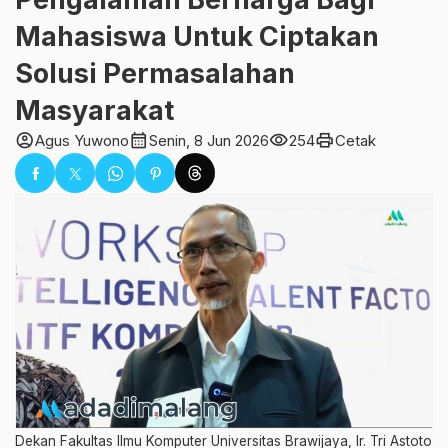
Mahasiswa Untuk Ciptakan
Solusi Permasalahan
Masyarakat
account_circle
calendar_month
visibility
print
Agus Yuwono
Senin, 8 Jun 2026
254
Cetak
Dekan Fakultas Ilmu Komputer Universitas Brawijaya, Ir. Tri Astoto