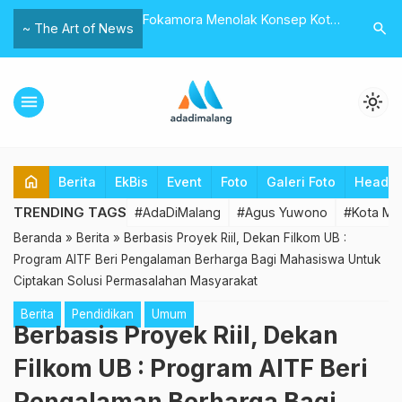
s Surya Salurkan CSR Ke
Fokamora Menolak Konsep Kota
Koalisi 
search
~ The Art of News
 Anwar
Malang Sebagai Halal City
Mengelimi
menu
light_mode
home
Berita
EkBis
Event
Foto
Galeri Foto
Headli
TRENDING TAGS
#AdaDiMalang
#Agus Yuwono
#Kota Ma
Beranda
»
Berita
»
Berbasis Proyek Riil, Dekan Filkom UB :
Program AITF Beri Pengalaman Berharga Bagi Mahasiswa Untuk
Ciptakan Solusi Permasalahan Masyarakat
Berita
Pendidikan
Umum
Berbasis Proyek Riil, Dekan
Filkom UB : Program AITF Beri
Pengalaman Berharga Bagi