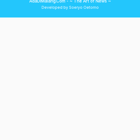
AdaDiMalang.Com - ~ The Art of News ~
Developed by Soeryo Oetomo