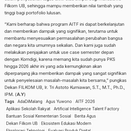
Filkom UB, sehingga mampu memberikan nilai tambah yang
tinggi bagi portofolio lulusan.
“Kami berharap bahwa program AITF ini dapat berkelanjutan
dan memberikan dampak yang signifikan, terutama untuk
membantu menyesuaikan permasalahan perubahan bangsa
dan negara kita umumnya sekalian. Dan kami juga sudah
melakukan penjajakan untuk use case semester depan
dengan Komdigi, karena memang kita sudah punya PKS
hingga 2026 akhir ini yang ada kemungkinan akan
diperpanjang jika memberikan dampak yang sangat signifikan
untuk penyelesaian masalah-masalah kita bersama,” pungkas
Dekan FILKOM UB, Ir. Tri Astoto Kurniawan, S.T., M.T., Ph.D.,
IPM. (
A.Y
)
Tags
AdaDiMalang
Agus Yuwono
AITF 2026
Aplikasi Sekolah Rakyat
Artificial Intelligence Talent Factory
Bantuan Sosial Kementerian Sosial
Berita Agus
Dekan Filkom UB
Ekosistem Edukasi Modern
Eksplorasi Teknologi
Evaluasi Produk Digital