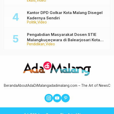
EkBis
Video
Kantor DPD Golkar Kota Malang Disegel
Kadernya Sendiri
Politik
Video
Pengabdian Masyarakat Dosen STIE
Malangkuçeçwara di Balearjosari Kota
Pendidikan
Video
Malang
Beranda
About
AdaDiMalang
adadimalang.com – The Art of News
Con