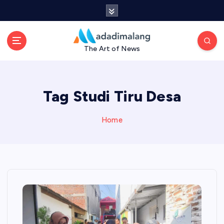
S
k
i
p
The Art of News
t
o
c
o
Tag Studi Tiru Desa
n
t
Home
e
n
t