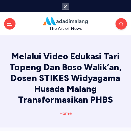
S
k
i
p
The Art of News
t
o
c
o
Melalui Video Edukasi Tari
n
t
Topeng Dan Boso Walik’an,
e
Dosen STIKES Widyagama
n
t
Husada Malang
Transformasikan PHBS
Home