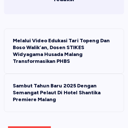
N
Melalui Video Edukasi Tari Topeng Dan
a
Boso Walik’an, Dosen STIKES
Widyagama Husada Malang
v
Transformasikan PHBS
i
Sambut Tahun Baru 2025 Dengan
g
Semangat Pelaut Di Hotel Shantika
Premiere Malang
a
s