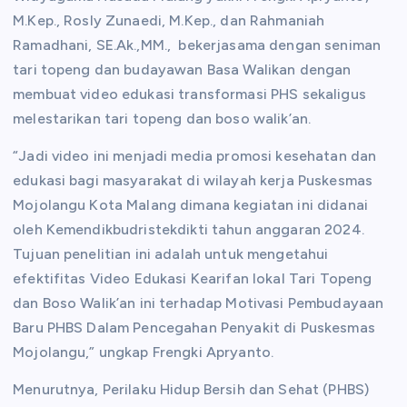
M.Kep., Rosly Zunaedi, M.Kep., dan Rahmaniah
Ramadhani, SE.Ak.,MM., bekerjasama dengan seniman
tari topeng dan budayawan Basa Walikan dengan
membuat video edukasi transformasi PHS sekaligus
melestarikan tari topeng dan boso walik’an.
“Jadi video ini menjadi media promosi kesehatan dan
edukasi bagi masyarakat di wilayah kerja Puskesmas
Mojolangu Kota Malang dimana kegiatan ini didanai
oleh Kemendikbudristekdikti tahun anggaran 2024.
Tujuan penelitian ini adalah untuk mengetahui
efektifitas Video Edukasi Kearifan lokal Tari Topeng
dan Boso Walik’an ini terhadap Motivasi Pembudayaan
Baru PHBS Dalam Pencegahan Penyakit di Puskesmas
Mojolangu,” ungkap Frengki Apryanto.
Menurutnya, Perilaku Hidup Bersih dan Sehat (PHBS)