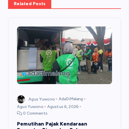
i
Related Posts
p
o
s
Agus Yuwono
AdaDiMalang
Agus Yuwono
Agustus 6, 2026
0 Comments
Pemutihan Pajak Kendaraan