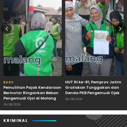
HUT RI ke-81, Pemprov Jatim
BARU
Pemutihan Pajak Kendaraan
Gratiskan Tunggakan dan
Bermotor Ringankan Beban
Denda PKB Pengemudi Ojek
Pengemudi Ojol di Malang
Online
06/08/2026
06/08/2026
KRIMINAL