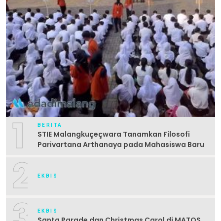
1
BERITA
STIE Malangkuçeçwara Tanamkan Filosofi
Parivartana Arthanaya pada Mahasiswa Baru
2
EKBIS
3
EKBIS
Santa Parade dan Christmas Carol di MATOS