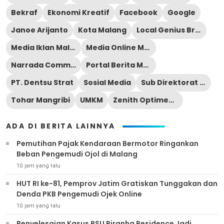
Bekraf
Ekonomi Kreatif
Facebook
Google
Janoe Arijanto
Kota Malang
Local Genius Brand Workshop
Media Iklan Malang Raya
Media Online Malang Raya
Narrada Communications
Portal Berita Malang Raya
PT. Dentsu Strat
Sosial Media
Sub Direktorat Edukasi Ekonomi Kreatif
Tohar Mangribi
UMKM
Zenith Optimedia
ADA DI BERITA LAINNYA
Pemutihan Pajak Kendaraan Bermotor Ringankan
Beban Pengemudi Ojol di Malang
10 jam yang lalu
HUT RI ke-81, Pemprov Jatim Gratiskan Tunggakan dan
Denda PKB Pengemudi Ojek Online
10 jam yang lalu
Penyelesaian Kasus PSU Piranha Residence Jadi