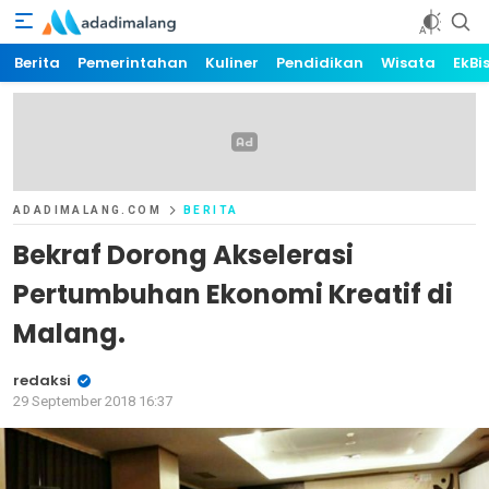
AdaDiMalang.com
The Art of News
Berita
Pemerintahan
Kuliner
Pendidikan
Wisata
EkBi
ADADIMALANG.COM
BERITA
Bekraf Dorong Akselerasi
Pertumbuhan Ekonomi Kreatif di
Malang.
redaksi
29 September 2018 16:37