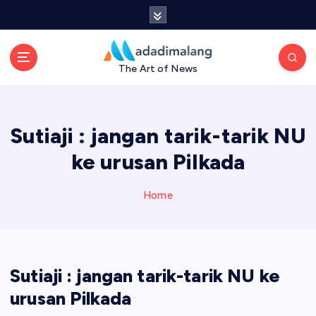
S
k
i
p
The Art of News
t
o
c
o
Sutiaji : jangan tarik-tarik NU
n
t
ke urusan Pilkada
e
n
Home
t
Sutiaji : jangan tarik-tarik NU ke
urusan Pilkada