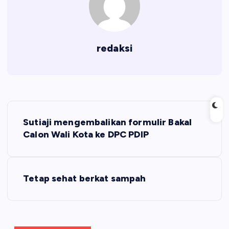
redaksi
N
Sutiaji mengembalikan formulir Bakal
a
Calon Wali Kota ke DPC PDIP
v
Tetap sehat berkat sampah
i
g