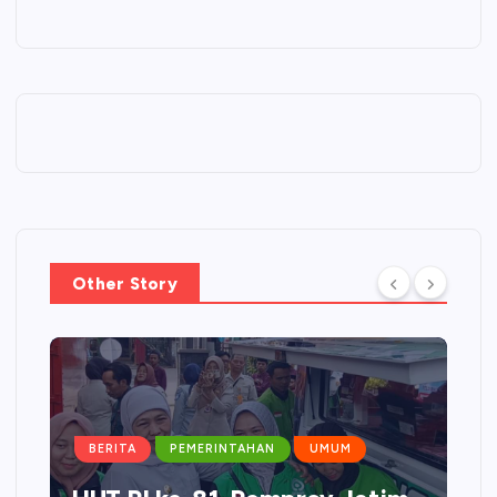
Other Story
BERITA
PEMERINTAHAN
UMUM