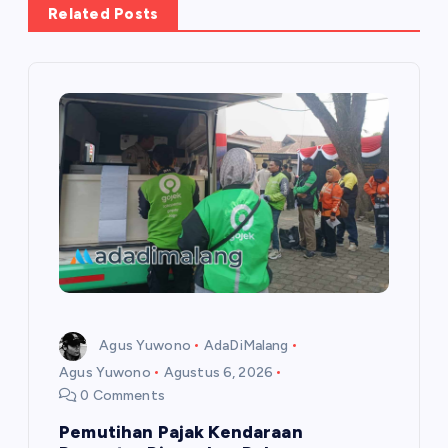
a
Related Posts
s
i
p
o
s
Agus Yuwono
AdaDiMalang
Agus Yuwono
Agustus 6, 2026
0 Comments
Pemutihan Pajak Kendaraan