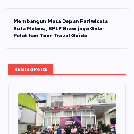
v
i
Membangun Masa Depan Pariwisata
Kota Malang, BPLP Brawijaya Gelar
g
Pelatihan Tour Travel Guide
a
s
Related Posts
i
p
o
s