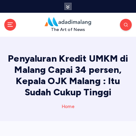
S
k
i
p
The Art of News
t
o
c
o
Penyaluran Kredit UMKM di
n
t
Malang Capai 34 persen,
e
Kepala OJK Malang : Itu
n
t
Sudah Cukup Tinggi
Home