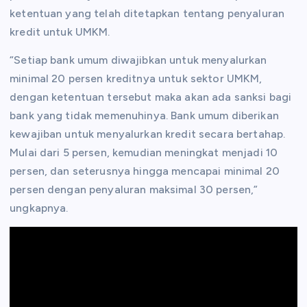
ketentuan yang telah ditetapkan tentang penyaluran
kredit untuk UMKM.
“Setiap bank umum diwajibkan untuk menyalurkan
minimal 20 persen kreditnya untuk sektor UMKM,
dengan ketentuan tersebut maka akan ada sanksi bagi
bank yang tidak memenuhinya. Bank umum diberikan
kewajiban untuk menyalurkan kredit secara bertahap.
Mulai dari 5 persen, kemudian meningkat menjadi 10
persen, dan seterusnya hingga mencapai minimal 20
persen dengan penyaluran maksimal 30 persen,”
ungkapnya.