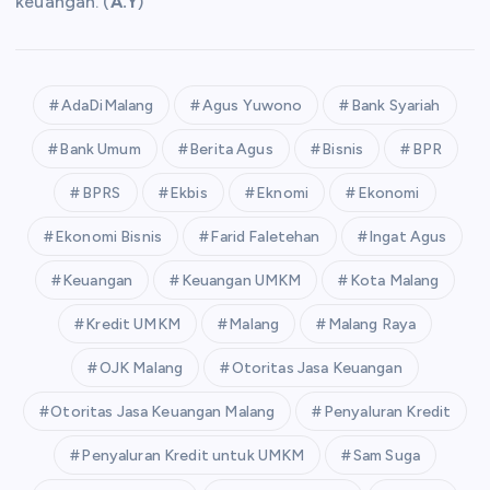
keuangan. (
A.Y
)
AdaDiMalang
Agus Yuwono
Bank Syariah
Bank Umum
Berita Agus
Bisnis
BPR
BPRS
Ekbis
Eknomi
Ekonomi
Ekonomi Bisnis
Farid Faletehan
Ingat Agus
Keuangan
Keuangan UMKM
Kota Malang
Kredit UMKM
Malang
Malang Raya
OJK Malang
Otoritas Jasa Keuangan
Otoritas Jasa Keuangan Malang
Penyaluran Kredit
Penyaluran Kredit untuk UMKM
Sam Suga