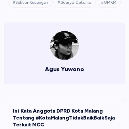
Sektor Keuangan
Soeryo Oetomo
UMKM
Agus Yuwono
N
Ini Kata Anggota DPRD Kota Malang
a
Tentang #KotaMalangTidakBaikBaikSaja
Terkait MCC