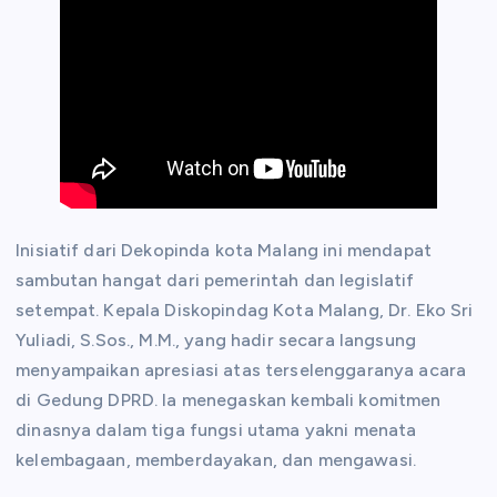
Inisiatif dari Dekopinda kota Malang ini mendapat
sambutan hangat dari pemerintah dan legislatif
setempat. Kepala Diskopindag Kota Malang, Dr. Eko Sri
Yuliadi, S.Sos., M.M., yang hadir secara langsung
menyampaikan apresiasi atas terselenggaranya acara
di Gedung DPRD. Ia menegaskan kembali komitmen
dinasnya dalam tiga fungsi utama yakni menata
kelembagaan, memberdayakan, dan mengawasi.