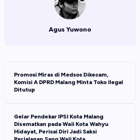
Agus Yuwono
N
Promosi Miras di Medsos Dikecam,
a
Komisi A DPRD Malang Minta Toko Ilegal
Ditutup
v
i
Gelar Pendekar IPSI Kota Malang
Disematkan pada Wali Kota Wahyu
g
Hidayat, Perisai Diri Jadi Saksi
Perjalanan Sang Wali Kota