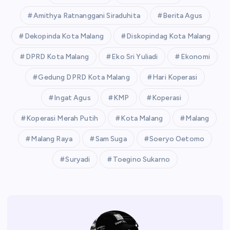
Amithya Ratnanggani Siraduhita
Berita Agus
Dekopinda Kota Malang
Diskopindag Kota Malang
DPRD Kota Malang
Eko Sri Yuliadi
Ekonomi
Gedung DPRD Kota Malang
Hari Koperasi
Ingat Agus
KMP
Koperasi
Koperasi Merah Putih
Kota Malang
Malang
Malang Raya
Sam Suga
Soeryo Oetomo
Suryadi
Toegino Sukarno