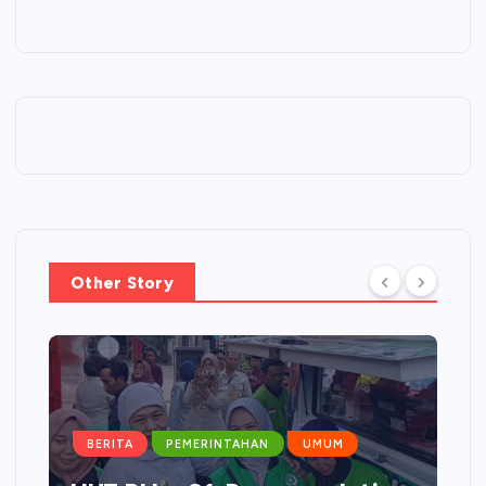
Other Story
BERITA
PEMERINTAHAN
UMUM