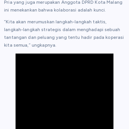
Pria yang juga merupakan Anggota DPRD Kota Malang
ini menekankan bahwa kolaborasi adalah kunci.
“Kita akan merumuskan langkah-langkah taktis,
langkah-langkah strategis dalam menghadapi sebuah
tantangan dan peluang yang tentu hadir pada koperasi
kita semua,” ungkapnya.