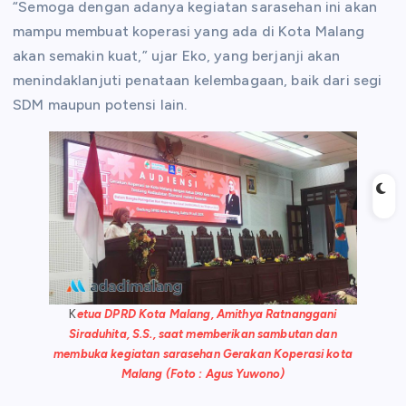
“Semoga dengan adanya kegiatan sarasehan ini akan
mampu membuat koperasi yang ada di Kota Malang
akan semakin kuat,” ujar Eko, yang berjanji akan
menindaklanjuti penataan kelembagaan, baik dari segi
SDM maupun potensi lain.
K
etua DPRD Kota Malang, Amithya Ratnanggani
Siraduhita, S.S., saat memberikan sambutan dan
membuka kegiatan sarasehan Gerakan Koperasi kota
Malang (Foto : Agus Yuwono)