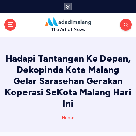
S
k
i
p
The Art of News
t
o
c
o
Hadapi Tantangan Ke Depan,
n
t
Dekopinda Kota Malang
e
Gelar Sarasehan Gerakan
n
t
Koperasi SeKota Malang Hari
Ini
Home