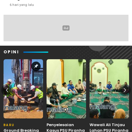
6 hari yang lalu
OPINI
Penyelesaian
Wawali Ali Tinjau
BARU
Ground Breaking
Kasus PSU Piranha
Lahan PSU Piranha