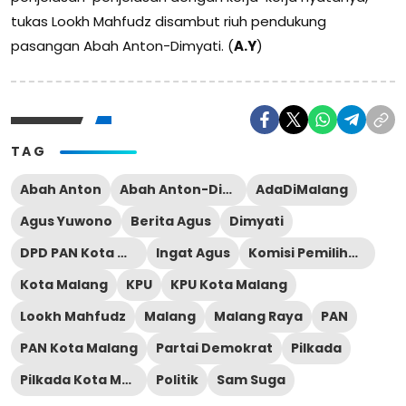
tukas Lookh Mahfudz disambut riuh pendukung
pasangan Abah Anton-Dimyati. (
A.Y
)
TAG
Abah Anton
Abah Anton-Dimyati
AdaDiMalang
Agus Yuwono
Berita Agus
Dimyati
DPD PAN Kota Malang
Ingat Agus
Komisi Pemilihan Umum
Kota Malang
KPU
KPU Kota Malang
Lookh Mahfudz
Malang
Malang Raya
PAN
PAN Kota Malang
Partai Demokrat
Pilkada
Pilkada Kota Malang
Politik
Sam Suga