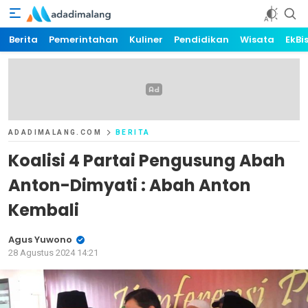
AdaDiMalang.com
The Art of News
Berita
Pemerintahan
Kuliner
Pendidikan
Wisata
EkBi
ADADIMALANG.COM
BERITA
Koalisi 4 Partai Pengusung Abah
Anton-Dimyati : Abah Anton
Kembali
Agus Yuwono
28 Agustus 2024 14:21