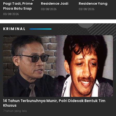
Pagi Tadi, Prime
Residence Jadi
Residence Yang
Plaza Batu Siap
Atensi, Komisi C
Dilaprokan Beralih
03/08/2026
03/08/2026
Menjadi Destinasi
DPRD Kota Malang
Status Menjadi
03/08/2026
Pilihan di Kota
SHM
Batu
KRIMINAL
14 Tahun Terbunuhnya Munir, Polri Didesak Bentuk Tim
Khusus
7 tahun yang lalu