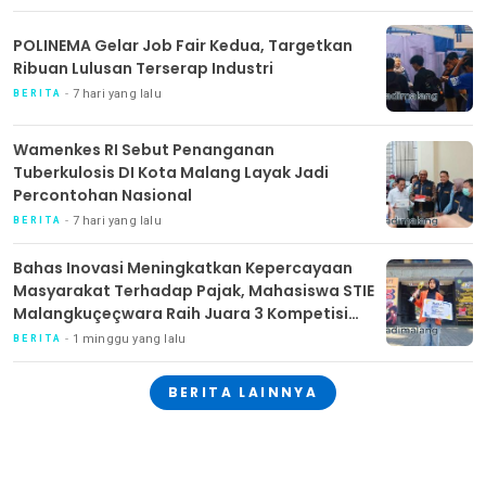
POLINEMA Gelar Job Fair Kedua, Targetkan
Ribuan Lulusan Terserap Industri
7 hari yang lalu
BERITA
Wamenkes RI Sebut Penanganan
Tuberkulosis DI Kota Malang Layak Jadi
Percontohan Nasional
7 hari yang lalu
BERITA
Bahas Inovasi Meningkatkan Kepercayaan
Masyarakat Terhadap Pajak, Mahasiswa STIE
Malangkuçeçwara Raih Juara 3 Kompetisi
Nasional di Lampung
1 minggu yang lalu
BERITA
BERITA LAINNYA