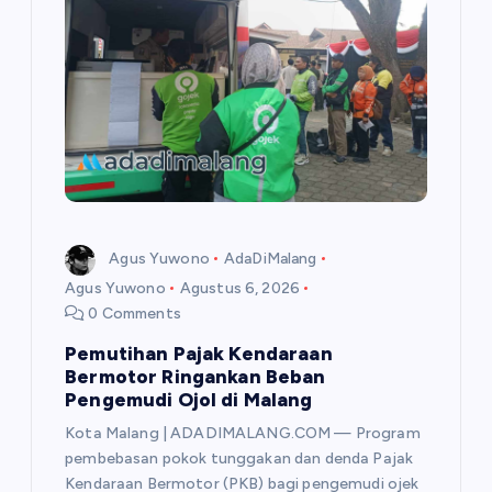
p
o
s
Agus Yuwono
AdaDiMalang
Agus Yuwono
Agustus 6, 2026
0 Comments
Pemutihan Pajak Kendaraan
Bermotor Ringankan Beban
Pengemudi Ojol di Malang
Kota Malang | ADADIMALANG.COM — Program
pembebasan pokok tunggakan dan denda Pajak
Kendaraan Bermotor (PKB) bagi pengemudi ojek