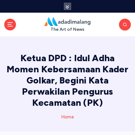
S
k
i
p
The Art of News
t
o
c
o
Ketua DPD : Idul Adha
n
t
Momen Kebersamaan Kader
e
Golkar, Begini Kata
n
t
Perwakilan Pengurus
Kecamatan (PK)
Home