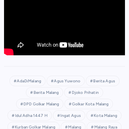
AdaDiMalang
Agus Yuwono
Berita Agus
Berita Malang
Djoko Prihatin
DPD Golkar Malang
Golkar Kota Malang
Idul Adha 1447 H
Ingat Agus
Kota Malang
Kurban Golkar Malang
Malang
Malang Raya