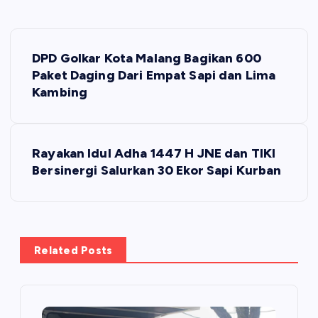
N
DPD Golkar Kota Malang Bagikan 600
a
Paket Daging Dari Empat Sapi dan Lima
Kambing
v
i
Rayakan Idul Adha 1447 H JNE dan TIKI
Bersinergi Salurkan 30 Ekor Sapi Kurban
g
a
s
Related Posts
i