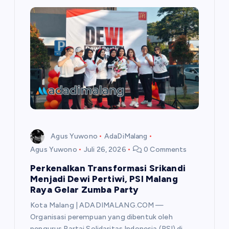
p
o
s
Agus Yuwono
AdaDiMalang
Agus Yuwono
Juli 26, 2026
0 Comments
Perkenalkan Transformasi Srikandi
Menjadi Dewi Pertiwi, PSI Malang
Raya Gelar Zumba Party
Kota Malang | ADADIMALANG.COM —
Organisasi perempuan yang dibentuk oleh
pengurus Partai Solidaritas Indonesia (PSI) di