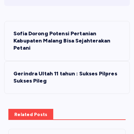
N
Sofia Dorong Potensi Pertanian
a
Kabupaten Malang Bisa Sejahterakan
Petani
v
i
Gerindra Ultah 11 tahun : Sukses Pilpres
Sukses Pileg
g
a
s
Related Posts
i