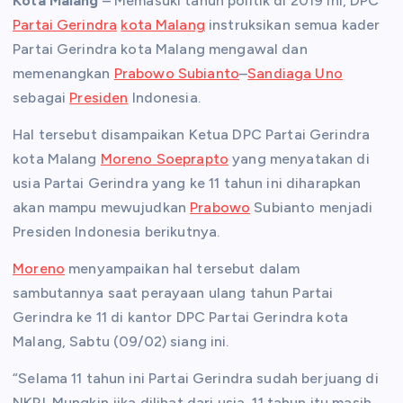
Kota Malang
– Memasuki tahun politik di 2019 ini, DPC
Partai Gerindra
kota Malang
instruksikan semua kader
Partai Gerindra kota Malang mengawal dan
memenangkan
Prabowo Subianto
–
Sandiaga Uno
sebagai
Presiden
Indonesia.
Hal tersebut disampaikan Ketua DPC Partai Gerindra
kota Malang
Moreno Soeprapto
yang menyatakan di
usia Partai Gerindra yang ke 11 tahun ini diharapkan
akan mampu mewujudkan
Prabowo
Subianto menjadi
Presiden Indonesia berikutnya.
Moreno
menyampaikan hal tersebut dalam
sambutannya saat perayaan ulang tahun Partai
Gerindra ke 11 di kantor DPC Partai Gerindra kota
Malang, Sabtu (09/02) siang ini.
“Selama 11 tahun ini Partai Gerindra sudah berjuang di
NKRI. Mungkin jika dilihat dari usia, 11 tahun itu masih