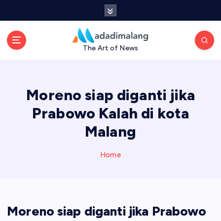
S
k
i
p
The Art of News
t
o
c
o
Moreno siap diganti jika
n
t
Prabowo Kalah di kota
e
Malang
n
t
Home
Moreno siap diganti jika Prabowo