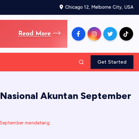
Chicago 12, Melborne City, USA
Get Started
 Nasional Akuntan September
n September mendatang