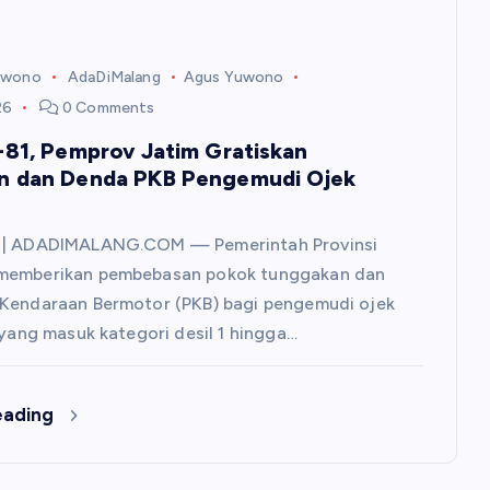
uwono
AdaDiMalang
Agus Yuwono
26
0 Comments
-81, Pemprov Jatim Gratiskan
n dan Denda PKB Pengemudi Ojek
 | ADADIMALANG.COM — Pemerintah Provinsi
memberikan pembebasan pokok tunggakan dan
 Kendaraan Bermotor (PKB) bagi pengemudi ojek
) yang masuk kategori desil 1 hingga…
eading