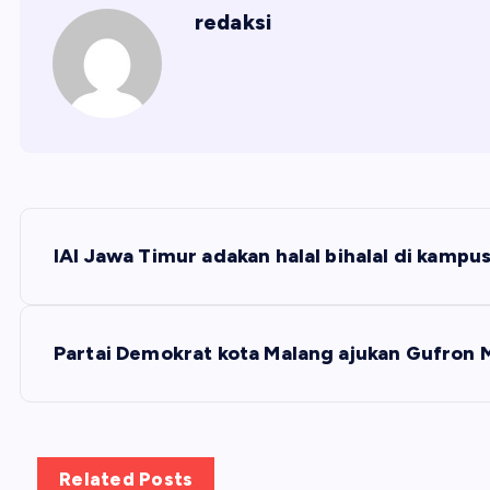
redaksi
N
IAI Jawa Timur adakan halal bihalal di kamp
a
v
Partai Demokrat kota Malang ajukan Gufron
i
g
Related Posts