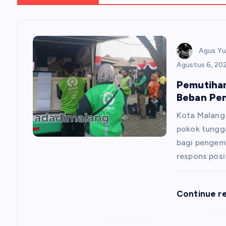
a
s
Agus Y
Agustus 6, 20
i
Pemutihan
Beban Pen
p
Kota Malan
o
pokok tungg
bagi pengemu
respons posi
s
Continue r