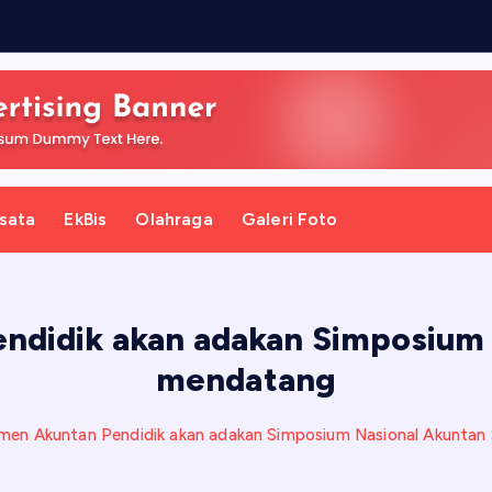
P
e
m
sata
EkBis
Olahraga
Galeri Foto
ndidik akan adakan Simposium
mendatang
men Akuntan Pendidik akan adakan Simposium Nasional Akunta