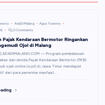
uwono
AdaDiMalang
Agus Yuwono
26
0 Comments
 Pajak Kendaraan Bermotor Ringankan
gemudi Ojol di Malang
g | ADADIMALANG.COM — Program pembebasan
akan dan denda Pajak Kendaraan Bermotor (PKB)
di ojek online (ojol) di Jawa Timur mendapat
tif dari para penerima manfaat.…
eading