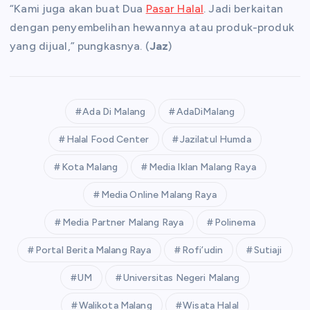
“Kami juga akan buat Dua
Pasar Halal
. Jadi berkaitan
dengan penyembelihan hewannya atau produk-produk
yang dijual,” pungkasnya. (
Jaz
)
Ada Di Malang
AdaDiMalang
Halal Food Center
Jazilatul Humda
Kota Malang
Media Iklan Malang Raya
Media Online Malang Raya
Media Partner Malang Raya
Polinema
Portal Berita Malang Raya
Rofi’udin
Sutiaji
UM
Universitas Negeri Malang
Walikota Malang
Wisata Halal