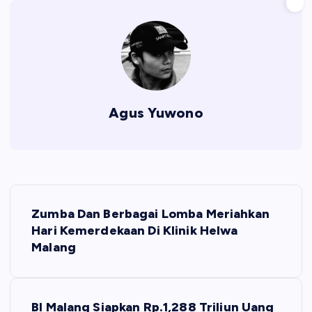
Agus Yuwono
N
Zumba Dan Berbagai Lomba Meriahkan
a
Hari Kemerdekaan Di Klinik Helwa
Malang
v
i
BI Malang Siapkan Rp.1,288 Triliun Uang