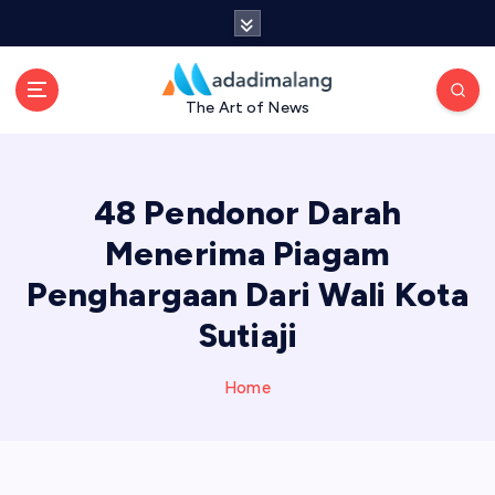
S
k
i
p
The Art of News
t
o
c
o
48 Pendonor Darah
n
t
Menerima Piagam
e
Penghargaan Dari Wali Kota
n
t
Sutiaji
Home