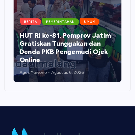
BERITA
EKBIS
UMUM
atim
Ground Breaking Pagi Tadi,
n
Prime Plaza Batu Siap
jek
Menjadi Destinasi Pilihan di
Kota Batu
Agus Yuwono
Agustus 3, 2026