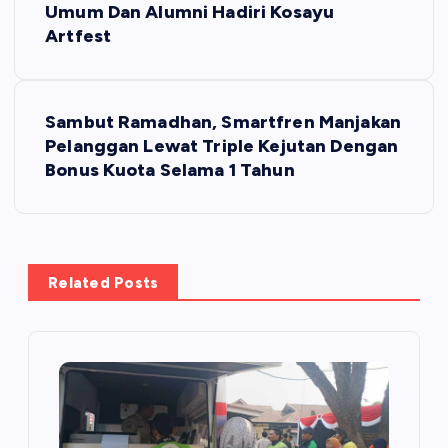
a
Umum Dan Alumni Hadiri Kosayu
Artfest
v
i
Sambut Ramadhan, Smartfren Manjakan
Pelanggan Lewat Triple Kejutan Dengan
g
Bonus Kuota Selama 1 Tahun
a
s
Related Posts
i
p
o