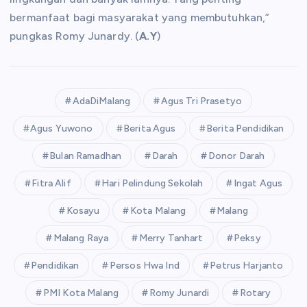
bermanfaat bagi masyarakat yang membutuhkan,”
pungkas Romy Junardy. (
A.Y
)
AdaDiMalang
Agus Tri Prasetyo
Agus Yuwono
Berita Agus
Berita Pendidikan
Bulan Ramadhan
Darah
Donor Darah
Fitra Alif
Hari Pelindung Sekolah
Ingat Agus
Kosayu
Kota Malang
Malang
Malang Raya
Merry Tanhart
Peksy
Pendidikan
Persos Hwa Ind
Petrus Harjanto
PMI Kota Malang
Romy Junardi
Rotary