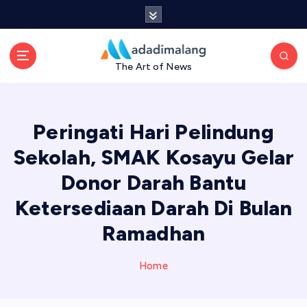
S
k
i
p
The Art of News
t
o
c
o
Peringati Hari Pelindung
n
t
Sekolah, SMAK Kosayu Gelar
e
Donor Darah Bantu
n
t
Ketersediaan Darah Di Bulan
Ramadhan
Home