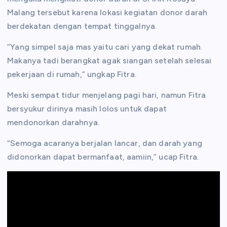
Malang tersebut karena lokasi kegiatan donor darah
berdekatan dengan tempat tinggalnya.
“Yang simpel saja mas yaitu cari yang dekat rumah.
Makanya tadi berangkat agak siangan setelah selesai
pekerjaan di rumah,” ungkap Fitra.
Meski sempat tidur menjelang pagi hari, namun Fitra
bersyukur dirinya masih lolos untuk dapat
mendonorkan darahnya.
“Semoga acaranya berjalan lancar, dan darah yang
didonorkan dapat bermanfaat, aamiin,” ucap Fitra.