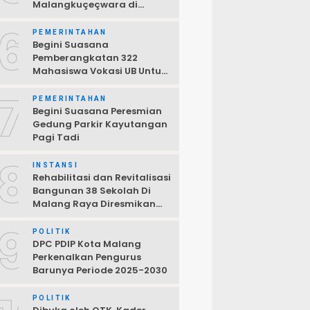
Malangkuçeçwara di
Balearjosari Kota Malang
6
PEMERINTAHAN
Begini Suasana
Pemberangkatan 322
Mahasiswa Vokasi UB Untuk
Mengikuti Program KKN
7
2026 Pagi Tadi
PEMERINTAHAN
Begini Suasana Peresmian
Gedung Parkir Kayutangan
Pagi Tadi
8
INSTANSI
Rehabilitasi dan Revitalisasi
Bangunan 38 Sekolah Di
Malang Raya Diresmikan
Gubernur Jatim Siang Tadi
9
POLITIK
DPC PDIP Kota Malang
Perkenalkan Pengurus
Barunya Periode 2025-2030
POLITIK