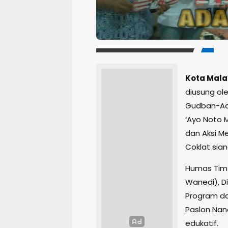
Kota Mal
diusung ol
Gudban-Ach
‘Ayo Noto 
dan Aksi M
Coklat siang
Humas Tim
Wanedi), D
Program da
Paslon Nan
edukatif.