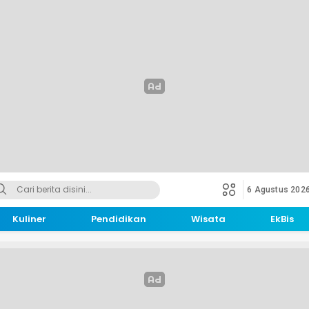
6 Agustus 202
Kuliner
Pendidikan
Wisata
EkBis