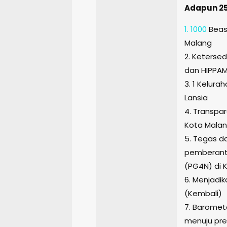
Adapun 25
1. 1000
Beasi
Malang
2. Ketersed
dan HIPPA
3. 1 Kelur
Lansia
4. Transpa
Kota Mala
5. Tegas d
pemberant
(PG4N) di 
6. Menjadi
(Kembali)
7. Barome
menuju pre