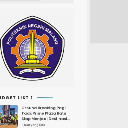
IDGET LIST 1
Ground Breaking Pagi
Tadi, Prime Plaza Batu
Siap Menjadi Destinasi
Pilihan di Kota Batu
3 hari yang lalu