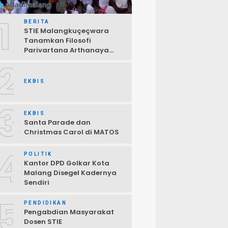
1
BERITA
STIE Malangkuçeçwara
Tanamkan Filosofi
Parivartana Arthanaya
pada Mahasiswa Baru
2
EKBIS
3
EKBIS
Santa Parade dan
Christmas Carol di MATOS
4
POLITIK
Kantor DPD Golkar Kota
Malang Disegel Kadernya
Sendiri
5
PENDIDIKAN
Pengabdian Masyarakat
Dosen STIE