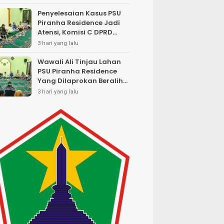
Penyelesaian Kasus PSU
Piranha Residence Jadi
Atensi, Komisi C DPRD
Kota Malang
3 hari yang lalu
Wawali Ali Tinjau Lahan
PSU Piranha Residence
Yang Dilaprokan Beralih
Status Menjadi SHM
3 hari yang lalu