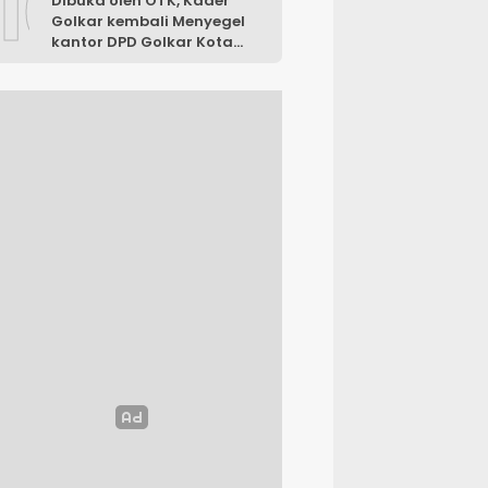
10
Dibuka oleh OTK, Kader
Golkar kembali Menyegel
kantor DPD Golkar Kota
Malang