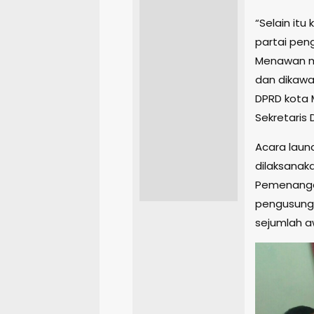
“Selain it
partai pen
Menawan m
dan dikawa
DPRD kota 
Sekretaris 
Acara laun
dilaksanak
Pemenangan
pengusung b
sejumlah a