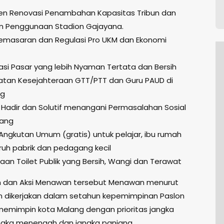
en Renovasi Penambahan Kapasitas Tribun dan
 Penggunaan Stadion Gajayana.
Pemasaran dan Regulasi Pro UKM dan Ekonomi
isasi Pasar yang lebih Nyaman Tertata dan Bersih
katan Kesejahteraan GTT/PTT dan Guru PAUD di
ng
 Hadir dan Solutif menangani Permasalahan Sosial
lang
 Angkutan Umum (gratis) untuk pelajar, ibu rumah
ruh pabrik dan pedagang kecil
aan Toilet Publik yang Bersih, Wangi dan Terawat
m dan Aksi Menawan tersebut Menawan menurut
 dikerjakan dalam setahun kepemimpinan Paslon
mimpin kota Malang dengan prioritas jangka
ngka menengah dan jangka panjang.