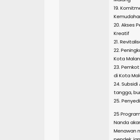
19. Komitm
Kemudahan
20. Akses 
Kreatif
21. Revital
22. Pening
Kota Mala
23. Pemkot
di Kota Ma
24. Subsidi
tangga, bu
25. Penyedi
25 Progra
Nanda akan
Menawan me
pendek, ja