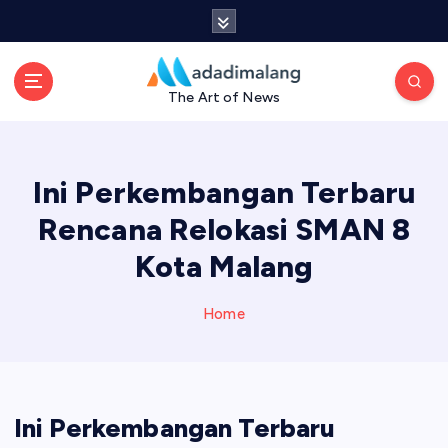
S
k
i
p
The Art of News
t
o
c
o
Ini Perkembangan Terbaru
n
t
Rencana Relokasi SMAN 8
e
Kota Malang
n
t
Home
Ini Perkembangan Terbaru