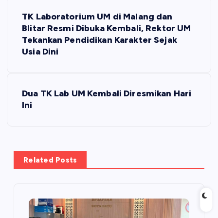
N
TK Laboratorium UM di Malang dan
a
Blitar Resmi Dibuka Kembali, Rektor UM
Tekankan Pendidikan Karakter Sejak
v
Usia Dini
i
Dua TK Lab UM Kembali Diresmikan Hari
g
Ini
a
s
Related Posts
i
p