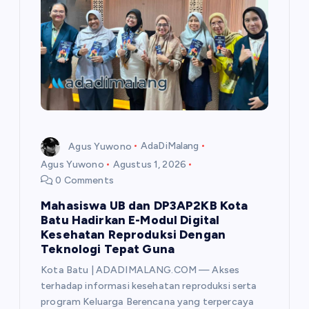
o
s
Agus Yuwono
AdaDiMalang
Agus Yuwono
Agustus 1, 2026
0 Comments
Mahasiswa UB dan DP3AP2KB Kota
Batu Hadirkan E-Modul Digital
Kesehatan Reproduksi Dengan
Teknologi Tepat Guna
Kota Batu | ADADIMALANG.COM — Akses
terhadap informasi kesehatan reproduksi serta
program Keluarga Berencana yang terpercaya